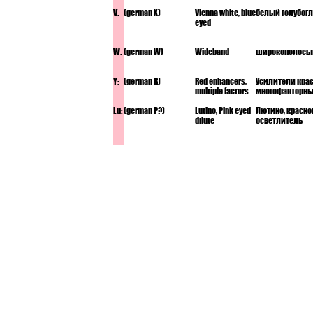
V:
(german X)
Vienna white, blue
белый голубог
eyed
W:
(german W)
Wideband
широкополосы
Y:
(german R)
Red enhancers,
Усилители крас
multiple factors
многофакторны
Lu:
(german P?)
Lutino, Pink eyed
Лютино, красн
dilute
осветлитель