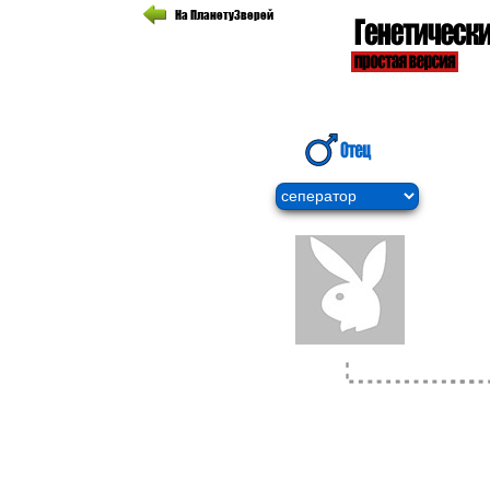
На ПланетуЗверей