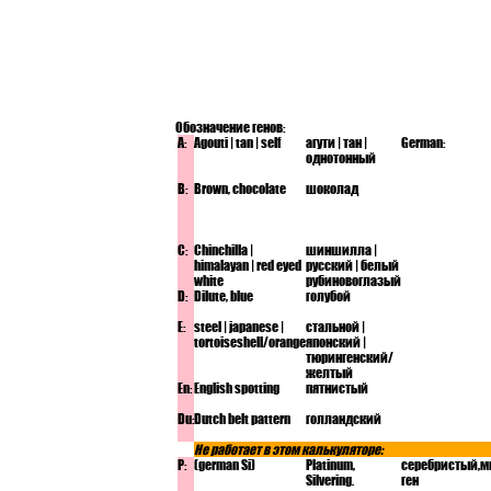
Обозначение генов:
A:
Agouti | tan | self
агути | тан |
German:
однотонный
B:
Brown, chocolate
шоколад
C:
Chinchilla |
шиншилла |
himalayan | red eyed
русский | белый
white
рубиновоглазый
D:
Dilute, blue
голубой
E:
steel | japanese |
стальной |
tortoiseshell/orange
японский |
тюрингенский/
желтый
En:
English spotting
пятнистый
Du:
Dutch belt pattern
голландский
Не работает в этом калькуляторе:
P:
(german Si)
Platinum,
серебристый,
м
Silvering.
ген